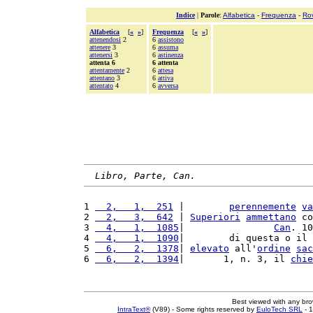
Indice
|
Parole
:
Alfabetica
-
Frequenza
-
Ro
Alfabetica
[
«
»
]
Frequenza
[
«
»
]
attenendosi
2
6
assistono
attenere
3
6
assuma
attenersi
3
6
astinenza
attenta 6
6 attenta
attentamente
2
6
attesa
attentano
3
6
attiva
attentato
4
6
avversa
Libro, Parte, Can.
1 
  2,   1,  251
 |        
perennemente
va
2 
  2,   3,  642
 | 
Superiori
ammettano
 co
3 
  4,   1,  1085
|                
Can
. 10
4 
  4,   1,  1090
|        di questa o il 
5 
  6,   2,  1378
| 
elevato
 all'
ordine
sac
6 
  6,   2,  1394
|       1, n. 3, il 
chie
Best viewed with any br
IntraText®
(V89) - Some rights reserved by
EuloTech SRL
- 1