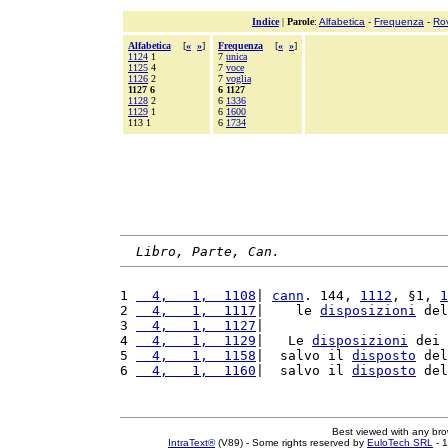
Indice
|
Parole
:
Alfabetica
-
Frequenza
-
Ro
Alfabetica
[
«
»
]
Frequenza
[
«
»
]
1124
1
7
unica
1125
4
7
voce
1126
2
7
voglia
1127 6
6 1127
1128
2
6
1336
1129
1
6
1600
113 1
6
1734
Libro, Parte, Can.
1 
  4,   1,  1108
| 
cann
. 144, 
1112
, §1, 
1
2 
  4,   1,  1117
|    le 
disposizioni
 del
3 
  4,   1,  1127
|                       
4 
  4,   1,  1129
|   Le 
disposizioni
 dei 
5 
  4,   1,  1158
|  salvo il 
disposto
 del
6 
  4,   1,  1160
|  salvo il 
disposto
 del
Best viewed with any br
IntraText®
(V89) - Some rights reserved by
EuloTech SRL
- 1