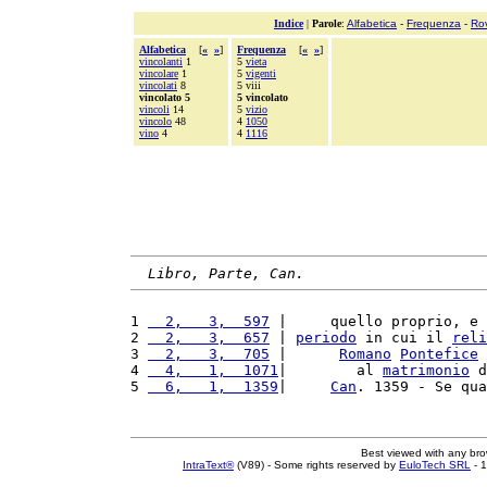
Indice
|
Parole
:
Alfabetica
-
Frequenza
-
Ro
Alfabetica
[
«
»
]
Frequenza
[
«
»
]
vincolanti
1
5
vieta
vincolare
1
5
vigenti
vincolati
8
5 viii
vincolato 5
5 vincolato
vincoli
14
5
vizio
vincolo
48
4
1050
vino
4
4
1116
Libro, Parte, Can.
1 
  2,   3,  597
 |     quello proprio, e 
2 
  2,   3,  657
 | 
periodo
 in cui il 
reli
3 
  2,   3,  705
 |      
Romano
Pontefice
 
4 
  4,   1,  1071
|        al 
matrimonio
 d
5 
  6,   1,  1359
|     
Can
. 1359 - Se qua
Best viewed with any br
IntraText®
(V89) - Some rights reserved by
EuloTech SRL
- 1