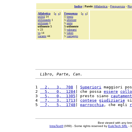
Indice
|
Parole
:
Alfabetica
-
Frequenza
-
Ro
Alfabetica
[
«
»
]
Frequenza
[
«
»
]
utilità
14
5
trenta
utilizzando
1
5
ulteriore
utilizzare
1
5
unite
utilmente 5
5 utilmente
v 23
5
valutarsi
va
14
5
valuti
vacante
44
5
vantaggio
Libro, Parte, Can.
1 
  2,   3,  708
 | 
Superiori
 maggiori pos
2 
  5,   0,  1284
| che possa 
essere
collo
3 
  5,   0,  1305
| presto siano 
cautament
4 
  7,   3,  1713
| 
contese
giudiziarie
 si
5 
  7,   5,  1748
| 
parrocchia
, che egli 
r
Best viewed with any br
IntraText®
(V89) - Some rights reserved by
EuloTech SRL
- 1