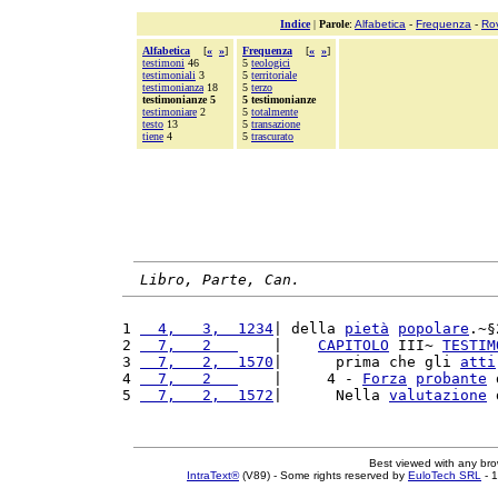
Indice
|
Parole
:
Alfabetica
-
Frequenza
-
Ro
Alfabetica
[
«
»
]
Frequenza
[
«
»
]
testimoni
46
5
teologici
testimoniali
3
5
territoriale
testimonianza
18
5
terzo
testimonianze 5
5 testimonianze
testimoniare
2
5
totalmente
testo
13
5
transazione
tiene
4
5
trascurato
Libro, Parte, Can.
1 
  4,   3,  1234
| della 
pietà
popolare
.~§
2 
  7,   2   
    |    
CAPITOLO
 III~ 
TESTIM
3 
  7,   2,  1570
|      prima che gli 
atti
4 
  7,   2   
    |     4 - 
Forza
probante
 
5 
  7,   2,  1572
|      Nella 
valutazione
 
Best viewed with any br
IntraText®
(V89) - Some rights reserved by
EuloTech SRL
- 1