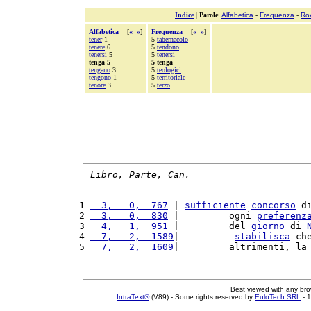
Indice
|
Parole
:
Alfabetica
-
Frequenza
-
Ro
Alfabetica
[
«
»
]
Frequenza
[
«
»
]
tener
1
5
tabernacolo
tenere
6
5
tendono
tenersi
5
5
tenersi
tenga 5
5 tenga
tengano
3
5
teologici
tengono
1
5
territoriale
tenore
3
5
terzo
Libro, Parte, Can.
1 
  3,   0,  767
 | 
sufficiente
concorso
 d
2 
  3,   0,  830
 |         ogni 
preferenz
3 
  4,   1,  951
 |         del 
giorno
 di 
4 
  7,   2,  1589
|          
stabilisca
 ch
5 
  7,   2,  1609
|         altrimenti, la
Best viewed with any br
IntraText®
(V89) - Some rights reserved by
EuloTech SRL
- 1