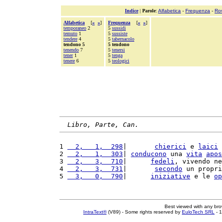
Indice
|
Parole
:
Alfabetica
-
Frequenza
-
Ro
Alfabetica
[
«
»
]
Frequenza
[
«
»
]
temporaneo
2
5
sussidi
temuto
1
5
sussiste
tendere
4
5
tabernacolo
tendono 5
5 tendono
tenendo
7
5
tenersi
tener
1
5
tenga
tenere
6
5
teologici
Libro, Parte, Can.
1 
  2,   1,  298
|       
chierici
 e 
laici
2 
  2,   1,  303
| 
conducono
 una 
vita
apos
3 
  2,   3,  710
|      
fedeli
, vivendo ne
4 
  2,   3,  731
|       
secondo
 un propri
5 
  3,   0,  790
|      
iniziative
 e le 
op
Best viewed with any br
IntraText®
(V89) - Some rights reserved by
EuloTech SRL
- 1