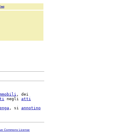
Text
mmobili
, dei

ti
 negli 
atti
enga
, si 
annotino
ive Commons License