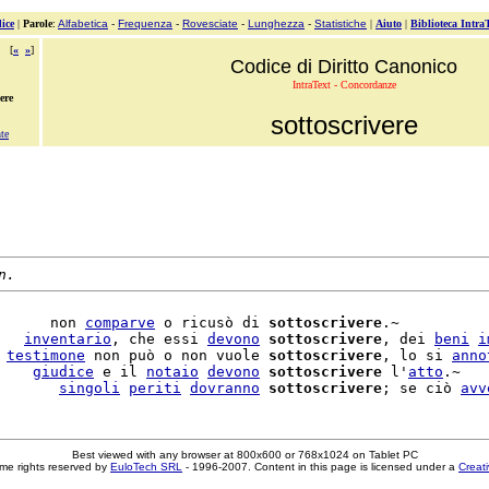
ice
|
Parole
:
Alfabetica
-
Frequenza
-
Rovesciate
-
Lunghezza
-
Statistiche
|
Aiuto
|
Biblioteca Intra
[
«
»
]
Codice di Diritto Canonico
IntraText - Concordanze
ere
sottoscrivere
te
n.
      non 
comparve
 o ricusò di 
sottoscrivere
.~

   
inventario
, che essi 
devono
sottoscrivere
, dei 
beni
i
 
testimone
 non può o non vuole 
sottoscrivere
, lo si 
anno
    
giudice
 e il 
notaio
devono
sottoscrivere
 l'
atto
.~

       
singoli
periti
dovranno
sottoscrivere
; se ciò 
avv
Best viewed with any browser at 800x600 or 768x1024 on Tablet PC
me rights reserved by
EuloTech SRL
- 1996-2007. Content in this page is licensed under a
Creat