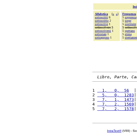
Ind
Alfabetica
[
«
»
]
Frequenza
sottoscritti
6
5
soppressa
sottoscritto
2
5
sorge
sottoscrive
1
5
sostituire
sottoscrivere 5
5 sottoscriv
sottoscriversi
1
5
spettano
sottostare
1
5
stima
sottraggono
1
5
strettamen
Libro, Parte, Ca
1 
  1,   0,  56
  |
2 
  5,   0,  1283
|
3 
  7,   1,  1473
|
4 
  7,   2,  1569
|
5 
  7,   2,  1578
|
IntraText®
(V89) - So