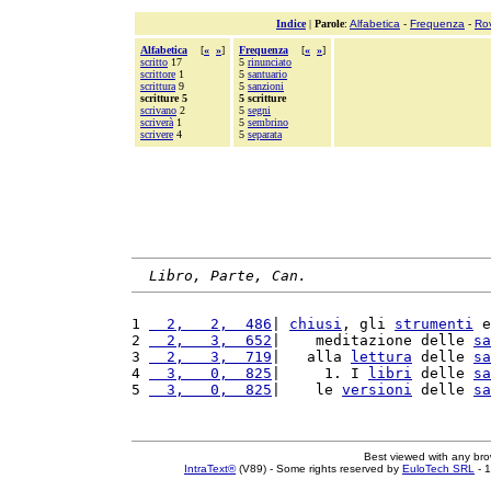
Indice
|
Parole
:
Alfabetica
-
Frequenza
-
Ro
Alfabetica
[
«
»
]
Frequenza
[
«
»
]
scritto
17
5
rinunciato
scrittore
1
5
santuario
scrittura
9
5
sanzioni
scritture 5
5 scritture
scrivano
2
5
segni
scriverà
1
5
sembrino
scrivere
4
5
separata
Libro, Parte, Can.
1 
  2,   2,  486
| 
chiusi
, gli 
strumenti
 e
2 
  2,   3,  652
|    meditazione delle 
sa
3 
  2,   3,  719
|   alla 
lettura
 delle 
sa
4 
  3,   0,  825
|     1. I 
libri
 delle 
sa
5 
  3,   0,  825
|    le 
versioni
 delle 
sa
Best viewed with any br
IntraText®
(V89) - Some rights reserved by
EuloTech SRL
- 1