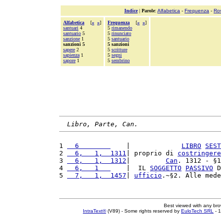
Indice
|
Parole
:
Alfabetica
-
Frequenza
-
Ro
Alfabetica
[
«
»
]
Frequenza
[
«
»
]
santuari
4
5
rimanendo
santuario
5
5
rinunciato
sanzione
1
5
santuario
sanzioni 5
5 sanzioni
sapere
2
5
scritture
sapienza
1
5
segni
sapore
1
5
sembrino
Libro, Parte, Can.
1 
  6        
    |             
LIBRO
SEST
2 
  6,   1,  1311
| proprio di 
costringere
3 
  6,   1,  1312
|         
Can
. 1312 - §1
4 
  6,   1   
    |  IL 
SOGGETTO
PASSIVO
 D
5 
  7,   1,  1457
| 
ufficio
.~§2. Alle mede
Best viewed with any br
IntraText®
(V89) - Some rights reserved by
EuloTech SRL
- 1