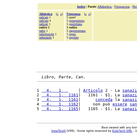
Indice
|
Parole
:
Alfabetica
-
Frequenza
-
Ro
Alfabetica
[
«
»
]
Frequenza
[
«
»
]
radicare
1
5 quest'
radicata
4
5
quinquennio
radicati
1
5
quotidiana
radice 5
5 radice
radio
1
5
rappresentano
radiofoniche
1
5
regno
radunando
1
5
regolate
Libro, Parte, Can.
1 
  4,   1   
    | 
Articolo
 2 - La 
sanazi
2 
  4,   1,  1161
|   1161 - §1. La 
sanazi
3 
  4,   1,  1161
|      
conceda
 la 
sanazi
4 
  4,   1,  1162
|     non può 
essere
san
5 
  4,   1,  1165
|   1165 - §1. La 
sanazi
Best viewed with any br
IntraText®
(V89) - Some rights reserved by
EuloTech SRL
- 1