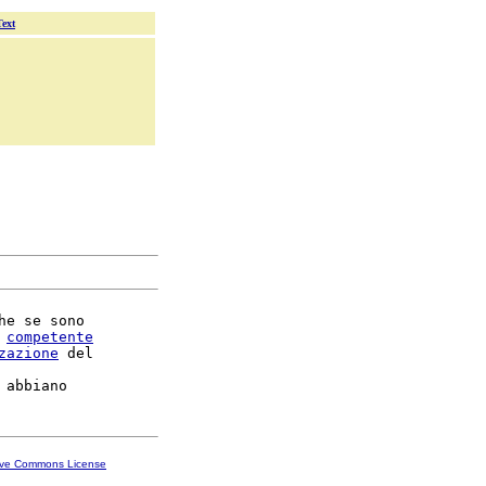
Text
he se sono

 
competente
zazione
 del

ive Commons License