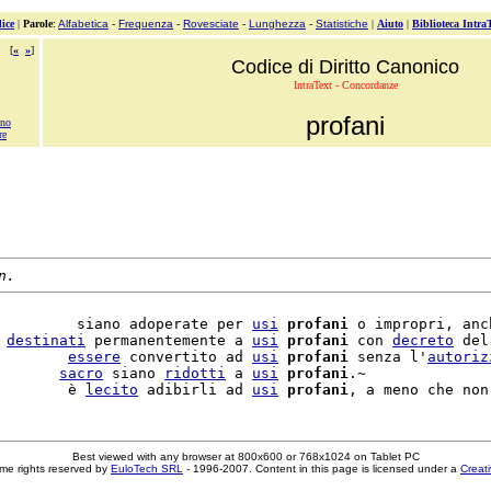
ice
|
Parole
:
Alfabetica
-
Frequenza
-
Rovesciate
-
Lunghezza
-
Statistiche
|
Aiuto
|
Biblioteca Intra
[
«
»
]
Codice di Diritto Canonico
IntraText - Concordanze
profani
no
re
n.
         siano adoperate per 
usi
profani
 o impropri, anc
 
destinati
 permanentemente a 
usi
profani
 con 
decreto
 del
        
essere
 convertito ad 
usi
profani
 senza l'
autoriz
       
sacro
 siano 
ridotti
 a 
usi
profani
.~

        è 
lecito
 adibirli ad 
usi
profani
Best viewed with any browser at 800x600 or 768x1024 on Tablet PC
me rights reserved by
EuloTech SRL
- 1996-2007. Content in this page is licensed under a
Creat