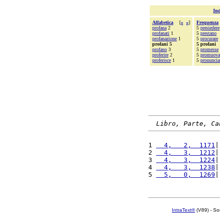
Ind
Alfabetica
[
«
»
]
Frequenza
profana
2
5
presiedere
profanati
1
5
prestano
profanazione
1
5
procurare
profani 5
5 profani
profano
3
5
promesse
proferire
2
5
promuova
proferisce
1
5
pronuncia
Libro, Parte, Ca
1 
  4,   2,  1171
|
2 
  4,   3,  1212
|
3 
  4,   3,  1224
|
4 
  4,   3,  1238
|
5 
  5,   0,  1269
|
IntraText®
(V89) - So