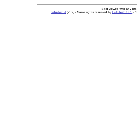
Best viewed with any br
IntraText®
(V89) - Some rights reserved by
EuloTech SRL
- 1