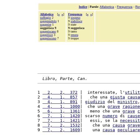
Indice
|
Parole
:
Alfabetica
-
Frequenza
-
Ro
Alfabetica
[
«
»
]
Frequenza
[
«
»
]
suffragio
2
9
sospeso
suggerendolo
1
9
stabilisce
suggerire
1
9 state
suggerisca 9
9 suggerisca
suggeriscano
8
9 tanto
suggerisce
3
9
tenuta
suggeriscono
7
9 troppo
Libro, Parte, Can.
1 
  2,   2,  372
 |  interessate, l'
utilit
2 
  4,   1,  857
 |   che una 
giusta
causa
3 
  4,   1,  891
 | 
giudizio
 del 
ministro
,
4 
  4,   1,  1000
|  che una 
grave
ragione
5 
  6,   1,  1361
|   meno che una 
grave
c
6 
  7,   1,  1420
| scarso 
numero
 di 
cause
7 
  7,   1,  1421
|   essi, se la 
necessit
8 
  7,   2,  1532
|    che una 
causa
grave
9 
  7,   2,  1609
|    una 
causa
peculiare