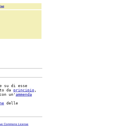
Text
e su di esse

to da 
principio
,

con un'
ammenda
ne
ive Commons License