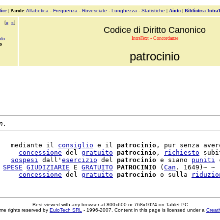
ice
|
Parole
:
Alfabetica
-
Frequenza
-
Rovesciate
-
Lunghezza
-
Statistiche
|
Aiuto
|
Biblioteca Intra
[
«
»
]
Codice di Diritto Canonico
IntraText - Concordanze
ndo
o
patrocinio
n.
   mediante il 
consiglio
 e il 
patrocinio
, pur senza aver
     
concessione
 del 
gratuito
patrocinio
, 
richiesto
 subi
   
sospesi
 dall'
esercizio
 del 
patrocinio
 e siano 
puniti
 
 
SPESE
GIUDIZIARIE
 E 
GRATUITO
PATROCINIO
 (
Can
. 1649)~ ~

     
concessione
 del 
gratuito
patrocinio
 o sulla 
riduzio
Best viewed with any browser at 800x600 or 768x1024 on Tablet PC
me rights reserved by
EuloTech SRL
- 1996-2007. Content in this page is licensed under a
Creat