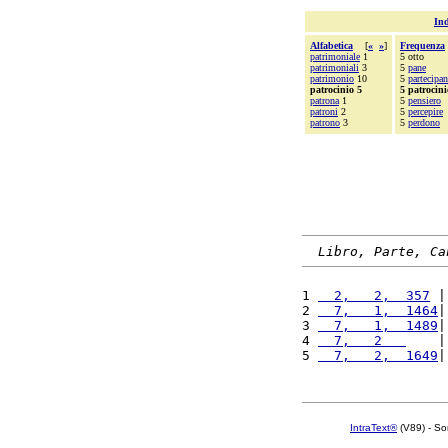
Ind
Alfabetica
[
«
»
]
Frequenza
patrimoniale
1
5 otto
patrimoniali
3
5
pane
patrimonio
10
5
partecipa
patrocinio 5
5 patrocini
patrona
1
5
pensiero
patroni
2
5
percepire
patrono
3
5
perdono
Libro, Parte, Ca
1 
  2,   2,  357
 |
2 
  7,   1,  1464
|
3 
  7,   1,  1489
|
4 
  7,   2   
    |
5 
  7,   2,  1649
|
IntraText®
(V89) - So