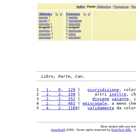
Indice
|
Parole
:
Alfabetica
-
Frequenza
-
Ro
Alfabetica
[
«
»
]
Frequenza
[
«
»
]
insiemi
7
5
inerenti
insigni
2
5
iniziazione
insignita
1
5
innocente
insigniti 5
5 insigniti
insignito
2
5
interessata
insinuino
3
5
intesa
insistenza
1
5
introdotta
Libro, Parte, Can.
1 
  1,   0,  129
 |   
giurisdizione
, color
2 
  2,   2,  339
 |      altri 
inoltre
, ch
3 
  2,   2,  352
 |     
diviene
vacante
, i
4 
  2,   2,  481
 | 
episcopale
, a meno che
5 
  4,   2,  1169
|   
validamente
 da color
Best viewed with any br
IntraText®
(V89) - Some rights reserved by
EuloTech SRL
- 1