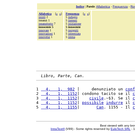
Indice
|
Parole
:
Alfabetica
-
Frequenza
-
Ro
Alfabetica
[
«
»
]
Frequenza
[
«
»
]
iniziò
2
5
indugio
innanzi 1
5
inerenti
innanzitutto
7
5
iniziazione
innocente 5
5 innocente
innovare
1
5
insigniti
innovazioni
1
5
interessata
innovetur
1
5
intesa
Libro, Parte, Can.
1 
  4,   1,  982
 |     denunziato un 
conf
2 
  4,   1,  1152
| condono tacito se il 
c
3 
  4,   1,  1152
|    
civile
.~§3. Se il 
c
4 
  4,   1,  1152
| 
possibile
indurre
 il 
c
5 
  4,   1,  1155
|       
Can
. 1155 - Il 
c
Best viewed with any br
IntraText®
(V89) - Some rights reserved by
EuloTech SRL
- 1