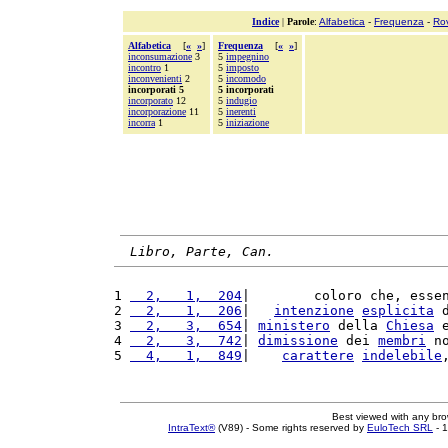
Indice
|
Parole
:
Alfabetica
-
Frequenza
-
Ro
Alfabetica
[
«
»
]
Frequenza
[
«
»
]
inconsumazione
3
5
impegnino
incontro
1
5
imposto
inconvenienti
2
5
incomodo
incorporati 5
5 incorporati
incorporato
12
5
indugio
incorporazione
11
5
inerenti
incorra
1
5
iniziazione
Libro, Parte, Can.
1 
  2,   1,  204
|        coloro che, esse
2 
  2,   1,  206
|   
intenzione
esplicita
 
3 
  2,   3,  654
| 
ministero
 della 
Chiesa
 
4 
  2,   3,  742
| 
dimissione
 dei 
membri
 n
5 
  4,   1,  849
|    
carattere
indelebile
Best viewed with any br
IntraText®
(V89) - Some rights reserved by
EuloTech SRL
- 1