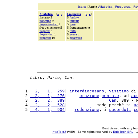
Indice
|
Parole
:
Alfabetica
-
Frequenza
-
Ro
Alfabetica
[
«
»
]
Frequenza
[
«
»
]
frattanto 3
5
fondate
frattempo
9
5
formula
frequentandovi
1
5
forze
frequentemente 5
5 frequentemente
frequenti
1
5
frutti
frequentino
1
5
gennaio
frequenza
10
5
gerarchico
Libro, Parte, Can.
1 
  2,   1,  259
| 
interdiocesano
, 
visitino
 di
2 
  2,   1,  276
|     
orazione
mentale
, ad 
ac
3 
  2,   2,  389
|                 
Can
. 389 - 
4 
  2,   2,  528
|            modo perché si 
a
5 
  4,   1,  904
|   
redenzione
, i 
sacerdoti
c
Best viewed with any br
IntraText®
(V89) - Some rights reserved by
EuloTech SRL
- 1