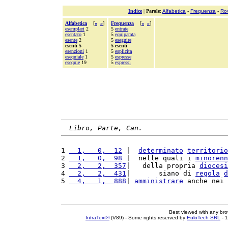
Indice
|
Parole
:
Alfabetica
-
Frequenza
-
Ro
Alfabetica
[
«
»
]
Frequenza
[
«
»
]
esemplari
2
5
entrate
esentato
1
5
equiparata
esente
2
5
eseguire
esenti 5
5 esenti
esenzioni
1
5
esplicita
esequiale
1
5
espresse
esequie
19
5
espressi
Libro, Parte, Can.
1 
  1,   0,  12
 |  
determinato
territorio
2 
  1,   0,  98
 |  nelle quali i 
minorenn
3 
  2,   2,  357
|   della propria 
diocesi
4 
  2,   2,  431
|       siano di 
regola
d
5 
  4,   1,  888
| 
amministrare
 anche nei 
Best viewed with any br
IntraText®
(V89) - Some rights reserved by
EuloTech SRL
- 1