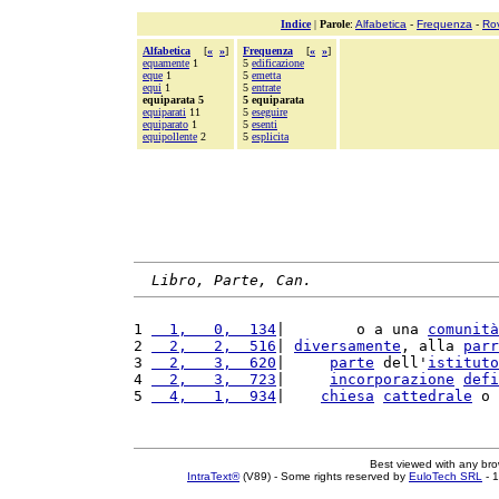
Indice
|
Parole
:
Alfabetica
-
Frequenza
-
Ro
Alfabetica
[
«
»
]
Frequenza
[
«
»
]
equamente
1
5
edificazione
eque
1
5
emetta
equi
1
5
entrate
equiparata 5
5 equiparata
equiparati
11
5
eseguire
equiparato
1
5
esenti
equipollente
2
5
esplicita
Libro, Parte, Can.
1 
  1,   0,  134
|        o a una 
comunità
2 
  2,   2,  516
| 
diversamente
, alla 
parr
3 
  2,   3,  620
|     
parte
 dell'
istituto
4 
  2,   3,  723
|     
incorporazione
defi
5 
  4,   1,  934
|    
chiesa
cattedrale
 o 
Best viewed with any br
IntraText®
(V89) - Some rights reserved by
EuloTech SRL
- 1