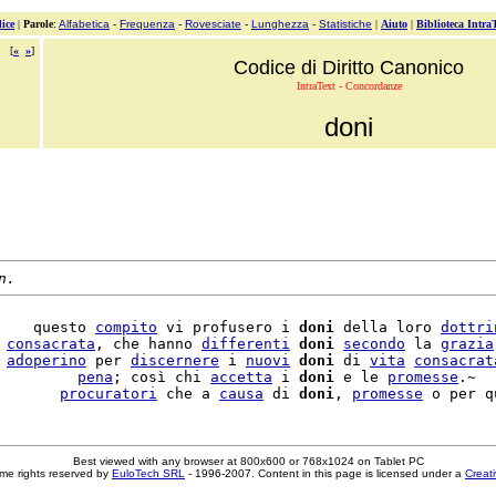
ice
|
Parole
:
Alfabetica
-
Frequenza
-
Rovesciate
-
Lunghezza
-
Statistiche
|
Aiuto
|
Biblioteca Intra
[
«
»
]
Codice di Diritto Canonico
IntraText - Concordanze
doni
n.
    questo 
compito
 vi profusero i 
doni
 della loro 
dottri
 
consacrata
, che hanno 
differenti
doni
secondo
 la 
grazia
 
adoperino
 per 
discernere
 i 
nuovi
doni
 di 
vita
consacrat
         
pena
; così chi 
accetta
 i 
doni
 e le 
promesse
.~

       
procuratori
 che a 
causa
 di 
doni
, 
promesse
Best viewed with any browser at 800x600 or 768x1024 on Tablet PC
me rights reserved by
EuloTech SRL
- 1996-2007. Content in this page is licensed under a
Creat