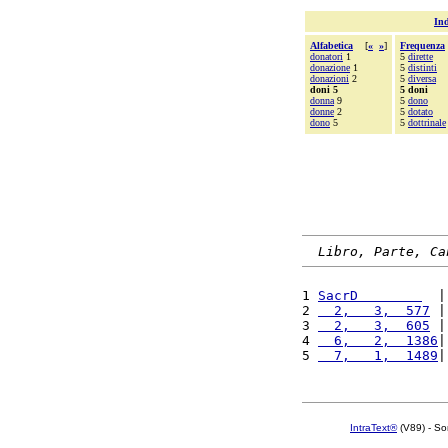
Ind
Alfabetica
[
«
»
]
Frequenza
donatori
1
5
dirette
donazione
1
5
distinti
donazioni
2
5
diversa
doni 5
5 doni
donna
9
5
dono
donne
2
5
dotato
dono
5
5
dottrinale
Libro, Parte, Ca
1 
SacrD        
  |
2 
  2,   3,  577
 |
3 
  2,   3,  605
 |
4 
  6,   2,  1386
|
5 
  7,   1,  1489
|
IntraText®
(V89) - So