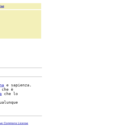
Text
na
 e sapienza.

 che è

a
 che lo

ive Commons License