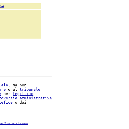
Text
iale
, ma non

ore
 o al 
tribunale
e
 per 
legittimo
roversie
amministrative
tefice
ive Commons License