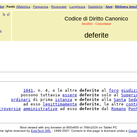
ice
|
Parole
:
Alfabetica
-
Frequenza
-
Rovesciate
-
Lunghezza
-
Statistiche
|
Aiuto
|
Biblioteca Intra
[
«
»
]
Codice di Diritto Canonico
IntraText - Concordanze
no
deferite
          
1041
, n. 4, o le altre 
deferite
 al 
foro
giudiz
         possono tuttavia 
essere
deferite
 solo al 
Superi
     
ordinari
 di prima 
istanza
 e 
deferite
 alla 
Santa
Sed
          ad esso 
legittimamente
deferite
, le altre 
cont
troversie
amministrative
 ad esso 
deferite
 dal 
Romano
Pon
Best viewed with any browser at 800x600 or 768x1024 on Tablet PC
me rights reserved by
EuloTech SRL
- 1996-2007. Content in this page is licensed under a
Creat