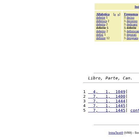
Ind
Alfabetica
[
«
»
]
Frequenza
deferire
1
5
deciso
deferisca
2
5
decoroso
deferita
2
5
dedicarsi
deferite 5
5 deferite
deferito
2
5
definisca
definì
1
5
deputati
definire
12
5
designata
Libro, Parte, Can.
1 
  4,   1,  1049
|    
2 
  7,   1,  1400
|    
3 
  7,   1,  1444
|    
4 
  7,   1,  1445
|    
5 
  7,   1,  1445
| 
con
IntraText®
(V89) - So