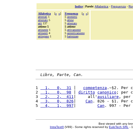
Indice
|
Parole
:
Alfabetica
-
Frequenza
-
Ro
Alfabetica
[
«
»
]
Frequenza
[
«
»
]
attestati
1
5
astenersi
attestato
5
5
attese
atti
137
5
attestato
attiene 5
5 attiene
attinente
1
5
attivamente
attinenti
4
5
autenticamente
attingano
1
5
battezzare
Libro, Parte, Can.
1 
  1,   0,  31
 |   
competenza
.~§2. Per c
2 
  1,   0,  98
 | 
diritto
canonico
; per c
3 
  2,   2,  411
|     all'
ausiliare
, per 
4 
  3,   0,  826
|    
Can
. 826 - §1. Per c
5 
  4,   1,  997
|         
Can
. 997 - Per 
Best viewed with any br
IntraText®
(V89) - Some rights reserved by
EuloTech SRL
- 1