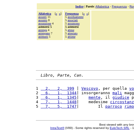
Indice
|
Parole
:
Alfabetica
-
Frequenza
-
Ro
Alfabetica
[
«
»
]
Frequenza
[
«
»
]
assunti
11
5
assiduamente
assunto
8
5
associati
assunzione
4
5
assumono
astenersi 5
5 astenersi
astenga
4
5
attese
astengano
7
5
attestato
astenuto
1
5
attiene
Libro, Parte, Can.
1 
  2,   2,  399
 | 
Vescovo
, per quella 
vo
2 
  6,   1,  1344
| insorgeranno 
mali
 magg
3 
  6,   1,  1345
|    
mente
, il 
giudice
 p
4 
  7,   1,  1448
|    medesime 
circostanz
5 
  7,   5,  1747
|        Il 
parroco
rimo
Best viewed with any br
IntraText®
(V89) - Some rights reserved by
EuloTech SRL
- 1