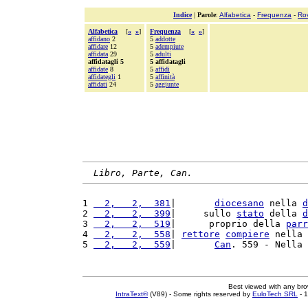
Indice
|
Parole
:
Alfabetica
-
Frequenza
-
Ro
Alfabetica
[
«
»
]
Frequenza
[
«
»
]
affidano
2
5
addotte
affidare
12
5
adempiute
affidata
29
5
adulti
affidatagli 5
5 affidatagli
affidate
8
5
affidi
affidategli
1
5
affinità
affidati
24
5
aggiunte
Libro, Parte, Can.
1 
  2,   2,  381
|       
diocesano
 nella 
d
2 
  2,   2,  399
|     sullo 
stato
 della 
d
3 
  2,   2,  519
|      proprio della 
parr
4 
  2,   2,  558
| 
rettore
compiere
 nella 
5 
  2,   2,  559
|       
Can
. 559 - Nella 
Best viewed with any br
IntraText®
(V89) - Some rights reserved by
EuloTech SRL
- 1