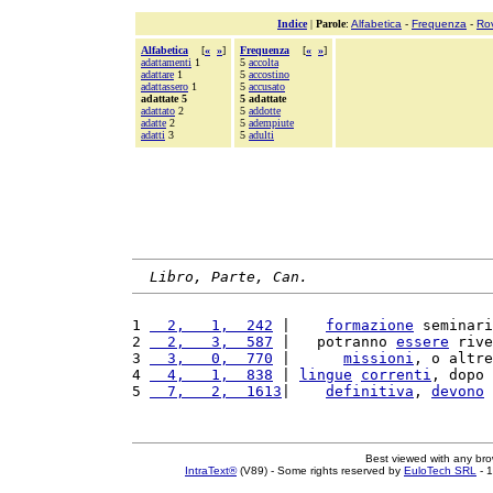
Indice
|
Parole
:
Alfabetica
-
Frequenza
-
Ro
Alfabetica
[
«
»
]
Frequenza
[
«
»
]
adattamenti
1
5
accolta
adattare
1
5
accostino
adattassero
1
5
accusato
adattate 5
5 adattate
adattato
2
5
addotte
adatte
2
5
adempiute
adatti
3
5
adulti
Libro, Parte, Can.
1 
  2,   1,  242
 |    
formazione
 seminari
2 
  2,   3,  587
 |   potranno 
essere
 rive
3 
  3,   0,  770
 |      
missioni
, o altre
4 
  4,   1,  838
 | 
lingue
correnti
, dopo 
5 
  7,   2,  1613
|    
definitiva
, 
devono
Best viewed with any br
IntraText®
(V89) - Some rights reserved by
EuloTech SRL
- 1