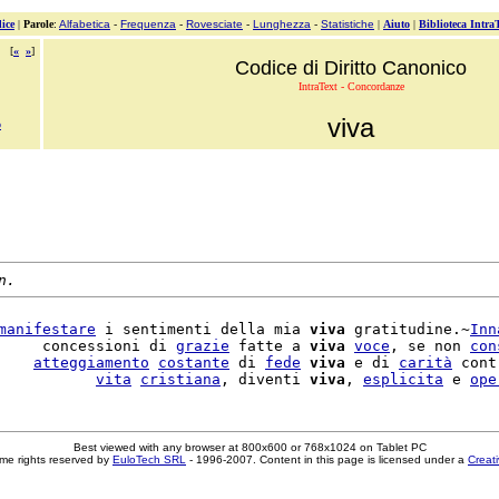
ice
|
Parole
:
Alfabetica
-
Frequenza
-
Rovesciate
-
Lunghezza
-
Statistiche
|
Aiuto
|
Biblioteca Intra
[
«
»
]
Codice di Diritto Canonico
IntraText - Concordanze
viva
o
n.
manifestare
 i sentimenti della mia 
viva
 gratitudine.~
Inn
     concessioni di 
grazie
 fatte a 
viva
voce
, se non 
con
    
atteggiamento
costante
 di 
fede
viva
 e di 
carità
 cont
           
vita
cristiana
, diventi 
viva
, 
esplicita
 e 
ope
Best viewed with any browser at 800x600 or 768x1024 on Tablet PC
me rights reserved by
EuloTech SRL
- 1996-2007. Content in this page is licensed under a
Creat