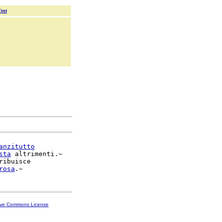
Text
anzitutto
sta
 altrimenti.~

ribuisce

rosa
ive Commons License