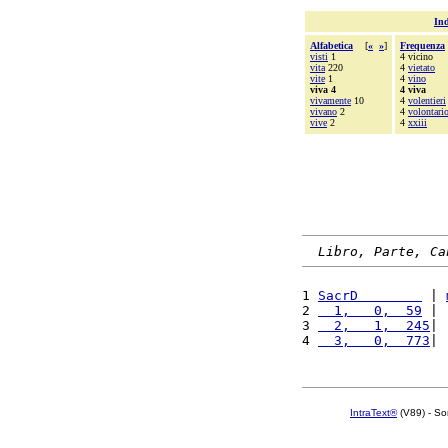
Ind
Alfabetica
[
«
»
]
Frequenza
visti
1
4 vicino
vita
220
4
vietato
vite
1
4
vino
viva 4
4 viva
vivamente
10
4
volentieri
vivano
2
4
volontari
vive
2
4
xxiii
Libro, Parte, Ca
1 
SacrD        
 | 
2 
  1,   0,  59
 | 
3 
  2,   1,  245
| 
4 
  3,   0,  773
| 
IntraText®
(V89) - So