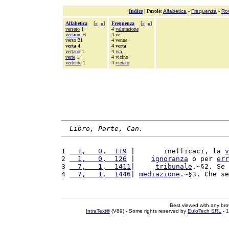
Indice
|
Parole
:
Alfabetica
-
Frequenza
-
Ro
Alfabetica
[
«
»
]
Frequenza
[
«
»
]
versato
1
4
valutazione
versioni
6
4 ve
verso 21
4 venne
verta 4
4 verta
vertano
1
4
via
verte
1
4 vicino
vertente
1
4
vietato
Libro, Parte, Can.
1 
  1,   0,  119
 |       inefficaci, la 
v
2 
  1,   0,  126
 |    
ignoranza
 o per 
err
3 
  7,   1,  1411
|     
tribunale
.~§2. Se 
4 
  7,   1,  1446
| 
mediazione
.~§3. Che se
Best viewed with any br
IntraText®
(V89) - Some rights reserved by
EuloTech SRL
- 1