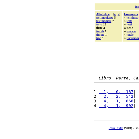
Ind
Alfabetica
[
«
»
]
Frequenza
testimonianze
5
4
terminato
testimoniare
2
4
teste
testo
13
4
testi
tiene 4
4 tiene
timidi
1
4
toccano
timore
14
4
totale
tipo
1
4
traduzioni
Libro, Parte, Ca
1 
  1,   0,  167
| 
2 
  2,   2,  542
| 
3 
  4,   1,  868
| 
4 
  4,   1,  902
| 
IntraText®
(V89) - So