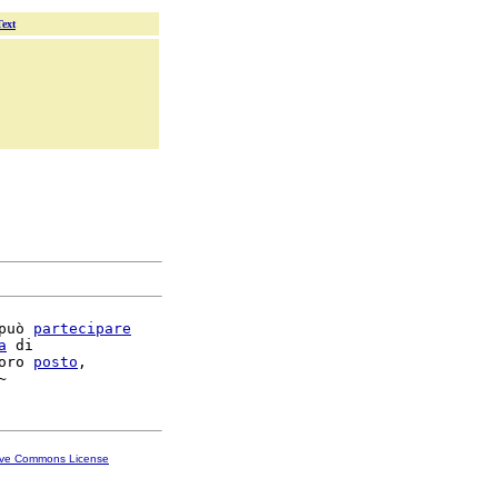
Text
può 
partecipare
a
 di

oro 
posto
,

ive Commons License