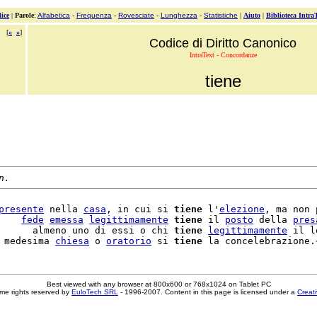
ice
|
Parole
:
Alfabetica
-
Frequenza
-
Rovesciate
-
Lunghezza
-
Statistiche
|
Aiuto
|
Biblioteca Intra
[
«
»
]
Codice di Diritto Canonico
IntraText - Concordanze
tiene
n.
presente
 nella 
casa
, in cui si 
tiene
 l'
elezione
, ma non 
    
fede
emessa
legittimamente
tiene
 il 
posto
 della 
pres
      almeno uno di essi o chi 
tiene
legittimamente
 il l
 medesima 
chiesa
 o 
oratorio
 si 
tiene
Best viewed with any browser at 800x600 or 768x1024 on Tablet PC
me rights reserved by
EuloTech SRL
- 1996-2007. Content in this page is licensed under a
Creat