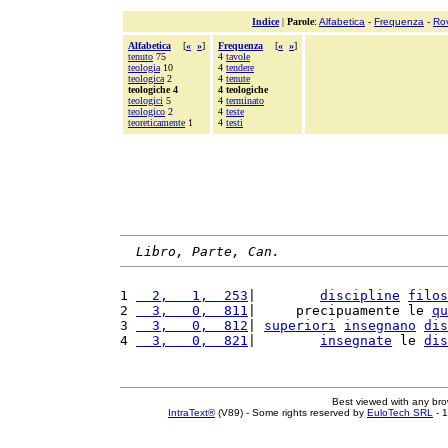
Indice
|
Parole
:
Alfabetica
-
Frequenza
-
Ro
Alfabetica
[
«
»
]
Frequenza
[
«
»
]
tenuto
75
4
tavole
teologia
10
4
tendere
teologica
2
4
tenute
teologiche 4
4 teologiche
teologici
5
4
terminato
teologico
2
4
teste
teoreticamente
1
4
testi
Libro, Parte, Can.
1 
  2,   1,  253
|        
discipline
filos
2 
  3,   0,  811
|     precipuamente le 
qu
3 
  3,   0,  812
| 
superiori
insegnano
dis
4 
  3,   0,  821
|        
insegnate
 le 
dis
Best viewed with any br
IntraText®
(V89) - Some rights reserved by
EuloTech SRL
- 1