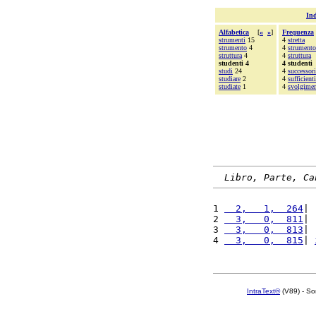
Ind
Alfabetica
[
«
»
]
Frequenza
strumenti
15
4
stretta
strumento
4
4
strumento
struttura
4
4
struttura
studenti 4
4 studenti
studi
24
4
successori
studiare
2
4
sufficienti
studiate
1
4
svolgime
Libro, Parte, Ca
1 
  2,   1,  264
| 
2 
  3,   0,  811
| 
3 
  3,   0,  813
| 
4 
  3,   0,  815
| 
IntraText®
(V89) - So