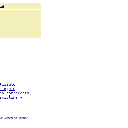
Text
lizzato
singole
na 
parrocchia
,

scipline
ive Commons License