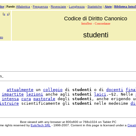
ice
|
Parole
:
Alfabetica
-
Frequenza
-
Rovesciate
-
Lunghezza
-
Statistiche
|
Aiuto
|
Biblioteca Intra
[
«
»
]
Codice di Diritto Canonico
IntraText - Concordanze
studenti
nto
n.
   
attualmente
 un 
collegio
 di 
studenti
 o di 
docenti
fina
 
impartite
lezioni
 anche agli 
studenti
laici
.~§2. Nelle 
 
intensa
cura
pastorale
 degli 
studenti
, anche erigendo u
istruire
 scientificamente gli 
studenti
 nelle medesime 
di
Best viewed with any browser at 800x600 or 768x1024 on Tablet PC
me rights reserved by
EuloTech SRL
- 1996-2007. Content in this page is licensed under a
Creat