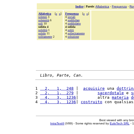
Indice
|
Parole
:
Alfabetica
-
Frequenza
-
Ro
Alfabetica
[
«
»
]
Frequenza
[
«
»
]
solenni
3
4
sociali
solennità
6
4
soddisfare
soli
10
4
soddisfatto
solida 4
4 solida
solidità
1
4
soliti
solido
11
4
sollecitamente
solitamente
2
4
soluzione
Libro, Parte, Can.
1 
  2,   1,  248
 |  
acquisire
 una 
dottrin
2 
  2,   1,  279
 |        
sacerdotale
 e 
s
3 
  4,   3,  1236
|        altra 
materia
d
4 
  4,   3,  1236
| 
costruito
 con qualsias
Best viewed with any br
IntraText®
(V89) - Some rights reserved by
EuloTech SRL
- 1