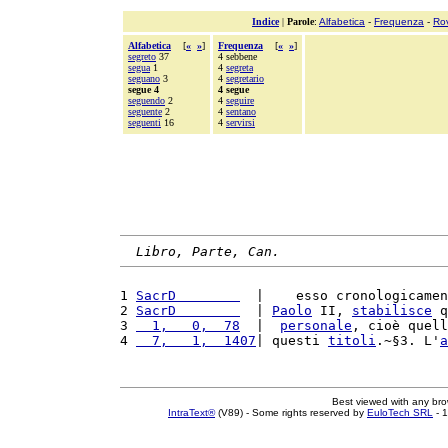
Indice
|
Parole
:
Alfabetica
-
Frequenza
-
Ro
Alfabetica
[
«
»
]
Frequenza
[
«
»
]
segreto
37
4 sebbene
segua
1
4
segreta
seguano
3
4
segretario
segue 4
4 segue
seguendo
2
4
seguire
seguente
2
4
sentano
seguenti
16
4
servirsi
Libro, Parte, Can.
1 
SacrD        
  |    esso cronologicamen
2 
SacrD        
  | 
Paolo
 II, 
stabilisce
 q
3 
  1,   0,  78
  |  
personale
, cioè quell
4 
  7,   1,  1407
| questi 
titoli
.~§3. L'
a
Best viewed with any br
IntraText®
(V89) - Some rights reserved by
EuloTech SRL
- 1