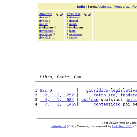
Indice
|
Parole
:
Alfabetica
-
Frequenza
-
Ro
Alfabetica
[
«
»
]
Frequenza
[
«
»
]
rivelata
2
4
ritengano
rivelate
1
4
ritenuti
rivelato
1
4
riuniti
rivelazione 4
4 rivelazione
rivendicano
1
4
ruolo
rivendicare
3
4
sacerdozio
rivendichi
1
4
sanato
Libro, Parte, Can.
1 
SacrD        
  |   
giuridico-legislativ
2 
  2,   1,  252
 |      
cattolica
, 
fondat
3 
  4,   1,  984
 | 
escluso
 qualsiasi 
peri
4 
  7,   1,  1455
|      
contenzioso
 poi s
Best viewed with any br
IntraText®
(V89) - Some rights reserved by
EuloTech SRL
- 1