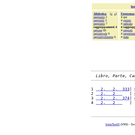
Ind
Alfabetica
[
«
»
]
Frequenza
raggiunta
2
4 qui
raggiunti
3
4
quinto
raggiunto
7
4
radicata
raggruppamenti 4
4 raggrup
ragione
60
4
rapporti
ragionevole
6
4
rappresen
ragionevolmente
6
4
reale
Libro, Parte, Ca
1 
  2,   2,  333
| 
2 
  2,   2   
   | 
3 
  2,   2,  374
| 
4 
  2,   2   
   | 
IntraText®
(V89) - So