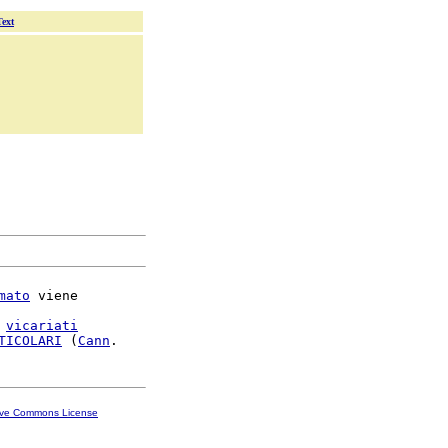
Text
mato
 viene

 
vicariati
TICOLARI
 (
Cann
ive Commons License