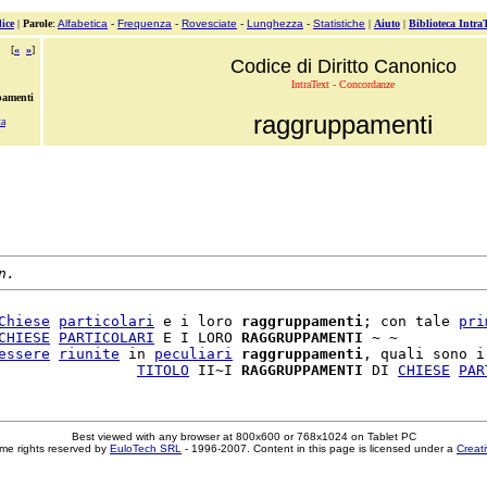
ice
|
Parole
:
Alfabetica
-
Frequenza
-
Rovesciate
-
Lunghezza
-
Statistiche
|
Aiuto
|
Biblioteca Intra
[
«
»
]
Codice di Diritto Canonico
IntraText - Concordanze
pamenti
raggruppamenti
ta
n.
Chiese
particolari
 e i loro 
raggruppamenti
; con tale 
pri
CHIESE
PARTICOLARI
 E I LORO 
RAGGRUPPAMENTI
 ~ ~

essere
riunite
 in 
peculiari
raggruppamenti
, quali sono i
                
TITOLO
 II~I 
RAGGRUPPAMENTI
 DI 
CHIESE
PAR
Best viewed with any browser at 800x600 or 768x1024 on Tablet PC
me rights reserved by
EuloTech SRL
- 1996-2007. Content in this page is licensed under a
Creat