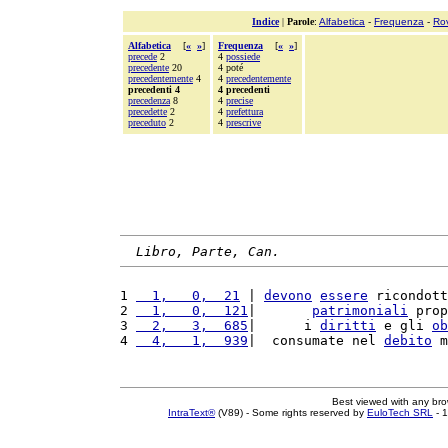
Indice
|
Parole
:
Alfabetica
-
Frequenza
-
Ro
Alfabetica
[
«
»
]
Frequenza
[
«
»
]
precede
2
4
possiede
precedente
20
4 poté
precedentemente
4
4
precedentemente
precedenti 4
4 precedenti
precedenza
8
4
precise
precedette
2
4
prefettura
preceduto
2
4
prescrive
Libro, Parte, Can.
1 
  1,   0,  21
 | 
devono
essere
 ricondott
2 
  1,   0,  121
|       
patrimoniali
 prop
3 
  2,   3,  685
|      i 
diritti
 e gli 
ob
4 
  4,   1,  939
|  consumate nel 
debito
 m
Best viewed with any br
IntraText®
(V89) - Some rights reserved by
EuloTech SRL
- 1