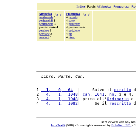
Indice
|
Parole
:
Alfabetica
-
Frequenza
-
Ro
Alfabetica
[
«
»
]
Frequenza
[
«
»
]
penitenziale
1
4
passato
penitenziali
1
4
patto
penitenziere
3
4
penitenze
penitenzieria 4
4 penitenzieria
pensiero
5
4
petizione
pensione
3
4
pia
pensioni
1
4
piano
Libro, Parte, Can.
1 
  1,   0,  64
  |     Salvo il 
diritto
 d
2 
  4,   1,  1048
| 
can
. 
1041
, 
nn.
 3 e 4, 
3 
  4,   1,  1048
| prima all'
Ordinario
 o 
4 
  4,   1,  1082
|      Se il 
rescritto
 d
Best viewed with any br
IntraText®
(V89) - Some rights reserved by
EuloTech SRL
- 1