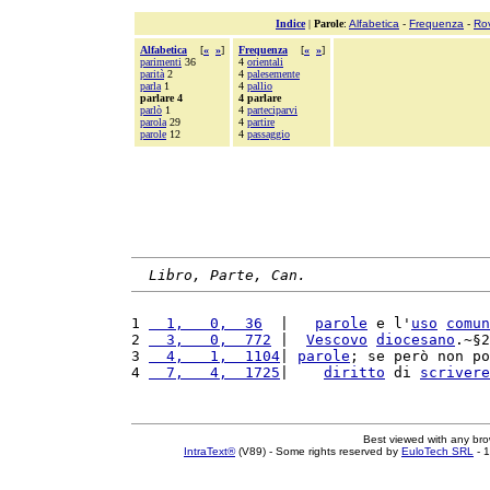
Indice
|
Parole
:
Alfabetica
-
Frequenza
-
Ro
Alfabetica
[
«
»
]
Frequenza
[
«
»
]
parimenti
36
4
orientali
parità
2
4
palesemente
parla
1
4
pallio
parlare 4
4 parlare
parlò
1
4
parteciparvi
parola
29
4
partire
parole
12
4
passaggio
Libro, Parte, Can.
1 
  1,   0,  36
  |   
parole
 e l'
uso
comun
2 
  3,   0,  772
 |  
Vescovo
diocesano
.~§2
3 
  4,   1,  1104
| 
parole
; se però non po
4 
  7,   4,  1725
|    
diritto
 di 
scrivere
Best viewed with any br
IntraText®
(V89) - Some rights reserved by
EuloTech SRL
- 1