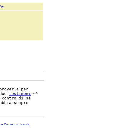
Text
provarla per

due 
testimoni
.~§

 contro di sé

ive Commons License