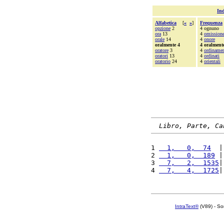
Ind
Alfabetica
[
«
»
]
Frequenza
opzione
2
4 ognuno
ora
13
4
omission
orale
14
4
onore
oralmente 4
4 oralment
oratore
3
4
ordiname
oratori
13
4
ordinati
oratorio
24
4
orientali
Libro, Parte, Ca
1 
  1,   0,  74
  |
2 
  1,   0,  189
 |
3 
  7,   2,  1535
|
4 
  7,   4,  1725
|
IntraText®
(V89) - So