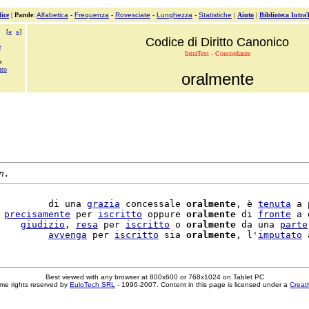
ice
|
Parole
:
Alfabetica
-
Frequenza
-
Rovesciate
-
Lunghezza
-
Statistiche
|
Aiuto
|
Biblioteca Intra
[
«
»
]
Codice di Diritto Canonico
e
IntraText - Concordanze
e
nto
oralmente
n.
         di una 
grazia
 concessale 
oralmente
, è 
tenuta
 a 
 
precisamente
 per 
iscritto
 oppure 
oralmente
 di 
fronte
 a 
    
giudizio
, 
resa
 per 
iscritto
 o 
oralmente
 da una 
parte
         
avvenga
 per 
iscritto
 sia 
oralmente
, l'
imputato
Best viewed with any browser at 800x600 or 768x1024 on Tablet PC
me rights reserved by
EuloTech SRL
- 1996-2007. Content in this page is licensed under a
Creat