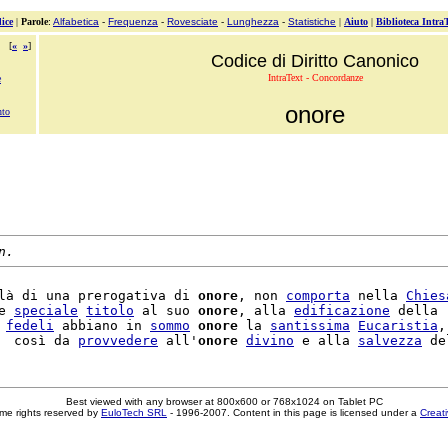
ice
|
Parole
:
Alfabetica
-
Frequenza
-
Rovesciate
-
Lunghezza
-
Statistiche
|
Aiuto
|
Biblioteca Intra
[
«
»
]
Codice di Diritto Canonico
IntraText - Concordanze
e
onore
nto
n.
là di una prerogativa di 
onore
, non 
comporta
 nella 
Chies
e 
speciale
titolo
 al suo 
onore
, alla 
edificazione
 della

 
fedeli
 abbiano in 
sommo
onore
 la 
santissima
Eucaristia
,

  così da 
provvedere
 all'
onore
divino
 e alla 
salvezza
Best viewed with any browser at 800x600 or 768x1024 on Tablet PC
me rights reserved by
EuloTech SRL
- 1996-2007. Content in this page is licensed under a
Creat