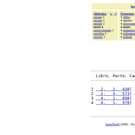
Ind
Alfabetica
[
«
»
]
Frequenza
onorari
3
4
offesa
onorata
1
4 ognuno
onorate
2
4
omission
onore 4
4 onore
onorevolmente
1
4
oralmente
onorifica
1
4
ordiname
onorino
1
4
ordinati
Libro, Parte, Ca
1 
  2,   2,  438
| 
2 
  2,   3,  573
| 
3 
  4,   1,  898
| 
4 
  4,   1,  978
| 
IntraText®
(V89) - So