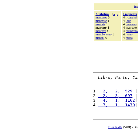
Ind
Alfabetica
[
«
»
]
Frequenza
mancanza
3
4
licenziati
mancasse
1
4
lode
mancata
1
4
mancano
mancato 4
4 mancato
mancava
1
4
manifesto
mancheranno
1
4
mano
manchi
6
4
maria
Libro, Parte, Ca
1 
  2,   2,  529
 |
2 
  2,   3,  697
 |
3 
  4,   1,  1162
|
4 
  7,   1,  1470
|
IntraText®
(V89) - So