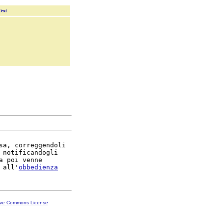
Text
sa, correggendoli

 notificandogli

a poi venne

 all'
obbedienza
ive Commons License