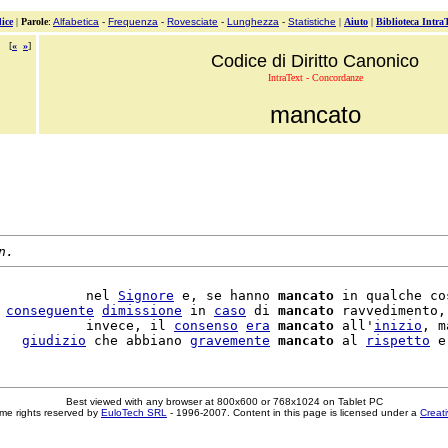
ice
|
Parole
:
Alfabetica
-
Frequenza
-
Rovesciate
-
Lunghezza
-
Statistiche
|
Aiuto
|
Biblioteca Intra
[
«
»
]
Codice di Diritto Canonico
IntraText - Concordanze
mancato
n.
           nel 
Signore
 e, se hanno 
mancato
 in qualche co
 
conseguente
dimissione
 in 
caso
 di 
mancato
 ravvedimento,
           invece, il 
consenso
era
mancato
 all'
inizio
, m
   
giudizio
 che abbiano 
gravemente
mancato
 al 
rispetto
 e
Best viewed with any browser at 800x600 or 768x1024 on Tablet PC
me rights reserved by
EuloTech SRL
- 1996-2007. Content in this page is licensed under a
Creat