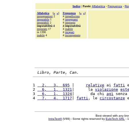
Indice
|
Parole
:
Alfabetica
-
Frequenza
-
Ro
Alfabetica
[
«
»
]
Frequenza
[
«
»
]
impugnazioni
2
4
impediscono
imputabile
1
4
impegnarsi
imputabili
2
4
imponga
imputabilità 4
4 imputabilità
imputato
17
4
inabile
in 1390
4
incapaci
inabile
4
4
incompetente
Libro, Parte, Can.
1 
  2,   3,  695
 |     
relative
 ai 
fatti
 
2 
  6,   1,  1321
|      la 
violazione
est
3 
  6,   1,  1324
|       da chi 
agì
 senza
4 
  7,   4,  1717
| 
fatti
, le 
circostanze
 
Best viewed with any br
IntraText®
(V89) - Some rights reserved by
EuloTech SRL
- 1