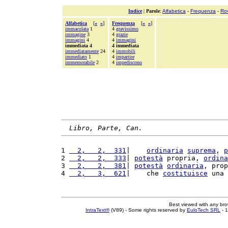
Indice
|
Parole
:
Alfabetica
-
Frequenza
-
Ro
Alfabetica
[
«
»
]
Frequenza
[
«
»
]
immacolata
1
4
gravissimo
immagine
3
4
grazie
immagini
4
4
immagini
immediata 4
4 immediata
immediatamente
24
4
immobili
immediato
1
4
impartire
immemorabile
2
4
impediscono
Libro, Parte, Can.
1 
  2,   2,  331
|    
ordinaria
suprema
, 
p
2 
  2,   2,  333
| 
potestà
 propria, 
ordina
3 
  2,   2,  381
| 
potestà
ordinaria
, prop
4 
  2,   3,  621
|    che 
costituisce
 una 
Best viewed with any br
IntraText®
(V89) - Some rights reserved by
EuloTech SRL
- 1