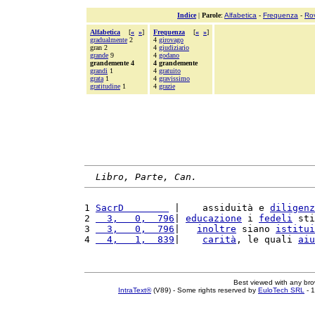
Indice
|
Parole
:
Alfabetica
-
Frequenza
-
Ro
Alfabetica
[
«
»
]
Frequenza
[
«
»
]
gradualmente
2
4
girovago
gran 2
4
giudiziario
grande
9
4
godano
grandemente 4
4 grandemente
grandi
1
4
gratuito
grata
1
4
gravissimo
gratitudine
1
4
grazie
Libro, Parte, Can.
1 
SacrD        
 |    assiduità e 
diligenz
2 
  3,   0,  796
| 
educazione
 i 
fedeli
 sti
3 
  3,   0,  796
|   
inoltre
 siano 
istitui
4 
  4,   1,  839
|    
carità
, le quali 
aiu
Best viewed with any br
IntraText®
(V89) - Some rights reserved by
EuloTech SRL
- 1