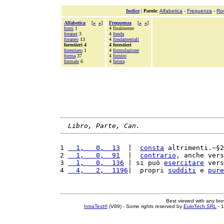
Indice
|
Parole
:
Alfabetica
-
Frequenza
-
Ro
Alfabetica
[
«
»
]
Frequenza
[
«
»
]
fonti
1
4 finalmente
foranei
3
4
fonda
foraneo
13
4
fondamentali
forestieri 4
4 forestieri
forestiero
1
4
formulazione
forma
37
4
fornito
formale
6
4
futura
Libro, Parte, Can.
1 
  1,   0,  13
  |  
consta
 altrimenti.~§2
2 
  1,   0,  91
  |  
contrario
, anche vers
3 
  1,   0,  136
 | si può 
esercitare
 vers
4 
  4,   2,  1196
|  propri 
sudditi
 e 
pure
Best viewed with any br
IntraText®
(V89) - Some rights reserved by
EuloTech SRL
- 1