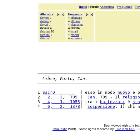
Indice
|
Parole
:
Alfabetica
-
Frequenza
-
Ro
Alfabetica
[
«
»
]
Frequenza
[
«
»
]
elettore
1
4
effettuata
elettori
7
4
efficace
elevati
1
4
elemosine
elevato 4
4 elevato
elezione
50
4
emani
elezioni
7
4
emessi
elimina
1
4
eminente
Libro, Parte, Can.
1 
SacrD        
  | esso in modo 
nuovo
 e p
2 
  2,   3,  705
 |  
Can
. 705 - Il 
religio
3 
  4,   1,  1055
| tra i 
battezzati
 è 
sta
4 
  6,   2,  1378
|  
sospensione
: 1) chi n
Best viewed with any br
IntraText®
(V89) - Some rights reserved by
EuloTech SRL
- 1