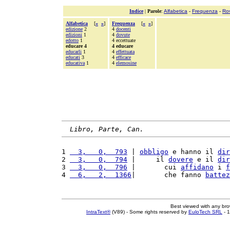
Indice
|
Parole
:
Alfabetica
-
Frequenza
-
Ro
Alfabetica
[
«
»
]
Frequenza
[
«
»
]
edizione
2
4
docenti
edizioni
1
4
dovute
edotto
1
4 eccettuate
educare 4
4 educare
educarli
1
4
effettuata
educati
3
4
efficace
educativa
1
4
elemosine
Libro, Parte, Can.
1 
  3,   0,  793
 | 
obbligo
 e hanno il 
dir
2 
  3,   0,  794
 |     il 
dovere
 e il 
dir
3 
  3,   0,  796
 |       cui 
affidano
 i 
f
4 
  6,   2,  1366
|       che fanno 
battez
Best viewed with any br
IntraText®
(V89) - Some rights reserved by
EuloTech SRL
- 1