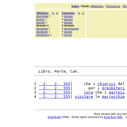
Indice
|
Parole
:
Alfabetica
-
Frequenza
-
Ro
Alfabetica
[
«
»
]
Frequenza
[
«
»
]
distogliere
3
4
dispone
distolti
1
4
distinta
distretti
1
4
distinte
distretto 4
4 distretto
distribuire
1
4
distribuzione
distribuite
1
4
docenti
distributiva
1
4
dovute
Libro, Parte, Can.
1 
  2,   2,  555
|     che i 
chierici
 del 
2 
  2,   2,  555
|       per i 
presbiteri
 
3 
  2,   2,  555
|     
cura
 che i 
parroci
 
4 
  2,   2,  555
| 
visitare
 le 
parrocchie
 
Best viewed with any br
IntraText®
(V89) - Some rights reserved by
EuloTech SRL
- 1