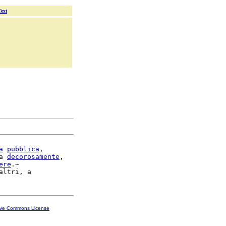
Text
a
pubblica
,

a 
decorosamente
,

ere
.~

ive Commons License