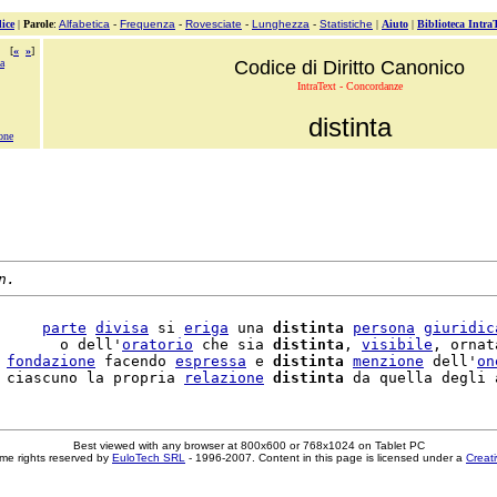
ice
|
Parole
:
Alfabetica
-
Frequenza
-
Rovesciate
-
Lunghezza
-
Statistiche
|
Aiuto
|
Biblioteca Intra
[
«
»
]
a
Codice di Diritto Canonico
IntraText - Concordanze
distinta
one
n.
     
parte
divisa
 si 
eriga
 una 
distinta
persona
giuridic
       o dell'
oratorio
 che sia 
distinta
, 
visibile
, ornat
 
fondazione
 facendo 
espressa
 e 
distinta
menzione
 dell'
on
 ciascuno la propria 
relazione
distinta
Best viewed with any browser at 800x600 or 768x1024 on Tablet PC
me rights reserved by
EuloTech SRL
- 1996-2007. Content in this page is licensed under a
Creat