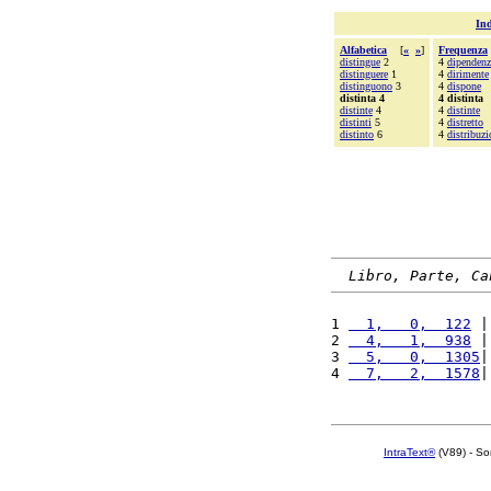
Ind
Alfabetica
[
«
»
]
Frequenza
distingue
2
4
dipendenz
distinguere
1
4
dirimente
distinguono
3
4
dispone
distinta 4
4 distinta
distinte
4
4
distinte
distinti
5
4
distretto
distinto
6
4
distribuzi
Libro, Parte, Ca
1 
  1,   0,  122
 |
2 
  4,   1,  938
 |
3 
  5,   0,  1305
|
4 
  7,   2,  1578
|
IntraText®
(V89) - So