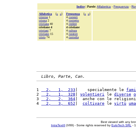
Indice
|
Parole
:
Alfabetica
-
Frequenza
-
Ro
Alfabetica
[
«
»
]
Frequenza
[
«
»
]
crimine
1
4
correnti
crisma
2
4
costretto
cristiana
40
4
credere
cristiane 4
4 cristiane
cristiani
7
4
cultura
cristiano
15
4
curatori
cristo
74
4
custodia
Libro, Parte, Can.
1 
  2,   1,  233
|    specialmente le 
fami
2 
  2,   1,  328
| 
volentieri
 le 
diverse
o
3 
  2,   2,  364
|  anche con le religioni
4 
  2,   3,  652
|  
coltivare
 le 
virtù
uma
Best viewed with any br
IntraText®
(V89) - Some rights reserved by
EuloTech SRL
- 1